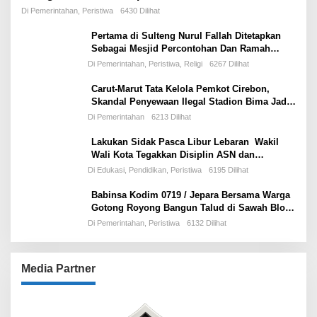
International Shipping Tertahan di Selat Hormuz
Di Pemerintahan, Peristiwa
6430 Dilihat
Pertama di Sulteng Nurul Fallah Ditetapkan
Sebagai Mesjid Percontohan Dan Ramah
Musafir.
Di Pemerintahan, Peristiwa, Religi
6267 Dilihat
Carut-Marut Tata Kelola Pemkot Cirebon,
Skandal Penyewaan Ilegal Stadion Bima Jadi
Ujian Perdana Wali Kota Effendi Edo
Di Pemerintahan
6213 Dilihat
Lakukan Sidak Pasca Libur Lebaran Wakil
Wali Kota Tegakkan Disiplin ASN dan
Pelayanan Publik
Di Edukasi, Pendidikan, Peristiwa
6195 Dilihat
Babinsa Kodim 0719 / Jepara Bersama Warga
Gotong Royong Bangun Talud di Sawah Blok
Benad, Desa Sidigede
Di Pemerintahan, Peristiwa
6132 Dilihat
Media Partner