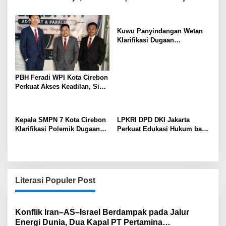
Ribu Masyarakat Dihadirkan
dan Perbaiki Lampu Jalan
Dilapangan
Kuwu Panyindangan Wetan
Klarifikasi Dugaan
Penyelewengan Program
Bedah Rumah BSPS
Tegaskan Penyaluran Sesuai
Prosedur
PBH Feradi WPI Kota Cirebon
Perkuat Akses Keadilan, Siap
Dampingi Masyarakat Pencari
Keadilan
Kepala SMPN 7 Kota Cirebon
LPKRI DPD DKI Jakarta
Klarifikasi Polemik Dugaan
Perkuat Edukasi Hukum bagi
Pungli di Medsos Tegaskan
Konsumen
Belum Ada Penetapan dan
Semua Diputuskan Lewat
Musyawarah
Literasi Populer Post
Konflik Iran–AS–Israel Berdampak pada Jalur
Energi Dunia, Dua Kapal PT Pertamina