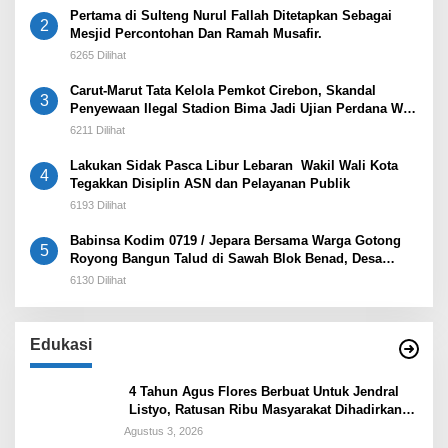
Pertama di Sulteng Nurul Fallah Ditetapkan Sebagai
2
Mesjid Percontohan Dan Ramah Musafir.
6265 Dilihat
Carut-Marut Tata Kelola Pemkot Cirebon, Skandal
3
Penyewaan Ilegal Stadion Bima Jadi Ujian Perdana Wali
Kota Effendi Edo
6211 Dilihat
Lakukan Sidak Pasca Libur Lebaran Wakil Wali Kota
4
Tegakkan Disiplin ASN dan Pelayanan Publik
6193 Dilihat
Babinsa Kodim 0719 / Jepara Bersama Warga Gotong
5
Royong Bangun Talud di Sawah Blok Benad, Desa
Sidigede
6130 Dilihat
Edukasi
4 Tahun Agus Flores Berbuat Untuk Jendral
Listyo, Ratusan Ribu Masyarakat Dihadirkan
Dilapangan
Agustus 3, 2026