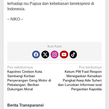
terhadap isu Papua dan kebebasan berekspresi di
Indonesia.
– NIKO –
Ikuti Kami
Navigasi
Pos sebelumnya
Pos berikutnya
Kapolres Cirebon Kota
Ketum PW Fast Respon
pos
Sambangi Korban
Menegaskan Kenaikan
Penyerangan Geng Motor di
Pangkat Asep Ade Suheri
Pekalangan, Berikan
dan Luruskan Informasi soal
Dukungan Moral
Pergantian Kapolda
Berita Transparansi