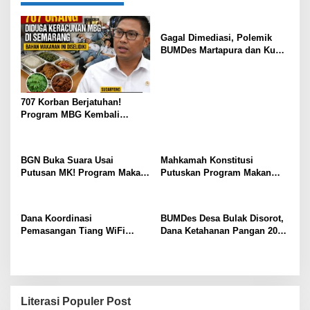
Gagal Dimediasi, Polemik
BUMDes Martapura dan Kuwu
Kedawung Belum Temui Titik
Terang
707 Korban Berjatuhan!
Program MBG Kembali
Diguncang Dugaan
Keracunan Massal,
Pengawasan Negara
BGN Buka Suara Usai
Mahkamah Konstitusi
Dipertanyakan
Putusan MK! Program Makan
Putuskan Program Makan
Bergizi Gratis Dipastikan
Bergizi Gratis Tak Lagi Boleh
Tetap Jalan, Skema Anggaran
Dibiayai dari Anggaran
Berubah
Pendidikan APBN
Dana Koordinasi
BUMDes Desa Bulak Disorot,
Pemasangan Tiang WiFi
Dana Ketahanan Pangan 2025
Dipakai untuk Healing
Dipertanyakan Kemana
Perangkat Desa, Warga
Anggaran dan Hasil
Pertanyakan Prioritas,
Panennya?
“Kenapa Bukan untuk
Kepentingan Masyarakat?”
Literasi Populer Post