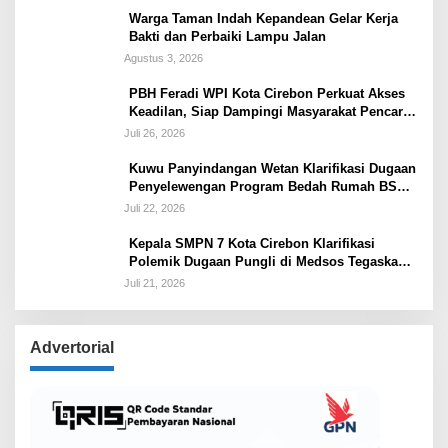
Warga Taman Indah Kepandean Gelar Kerja
Bakti dan Perbaiki Lampu Jalan
Agustus 3, 2026
PBH Feradi WPI Kota Cirebon Perkuat Akses
Keadilan, Siap Dampingi Masyarakat Pencari
Keadilan
Juli 26, 2026
Kuwu Panyindangan Wetan Klarifikasi Dugaan
Penyelewengan Program Bedah Rumah BSPS
Tegaskan Penyaluran Sesuai Prosedur
Juli 22, 2026
Kepala SMPN 7 Kota Cirebon Klarifikasi
Polemik Dugaan Pungli di Medsos Tegaskan
Belum Ada Penetapan dan Semua Diputuskan
Juli 21, 2026
Lewat Musyawarah
Advertorial