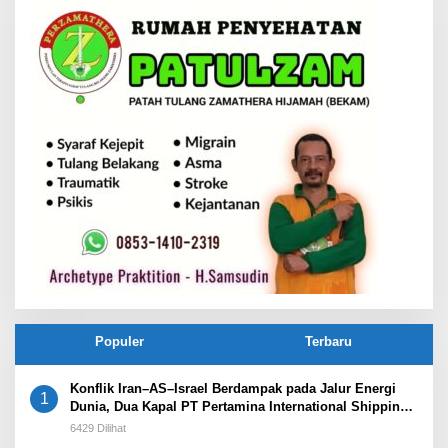
Populer
Terbaru
Konflik Iran–AS–Israel Berdampak pada Jalur Energi
1
Dunia, Dua Kapal PT Pertamina International Shipping
Tertahan di Selat Hormuz
6429 Dilihat