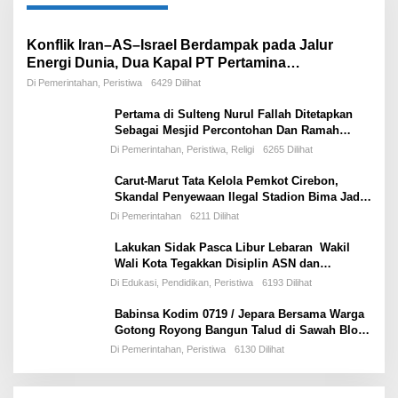
Konflik Iran–AS–Israel Berdampak pada Jalur
Energi Dunia, Dua Kapal PT Pertamina
International Shipping Tertahan di Selat Hormuz
Di Pemerintahan, Peristiwa
6429 Dilihat
Pertama di Sulteng Nurul Fallah Ditetapkan
Sebagai Mesjid Percontohan Dan Ramah
Musafir.
Di Pemerintahan, Peristiwa, Religi
6265 Dilihat
Carut-Marut Tata Kelola Pemkot Cirebon,
Skandal Penyewaan Ilegal Stadion Bima Jadi
Ujian Perdana Wali Kota Effendi Edo
Di Pemerintahan
6211 Dilihat
Lakukan Sidak Pasca Libur Lebaran Wakil
Wali Kota Tegakkan Disiplin ASN dan
Pelayanan Publik
Di Edukasi, Pendidikan, Peristiwa
6193 Dilihat
Babinsa Kodim 0719 / Jepara Bersama Warga
Gotong Royong Bangun Talud di Sawah Blok
Benad, Desa Sidigede
Di Pemerintahan, Peristiwa
6130 Dilihat