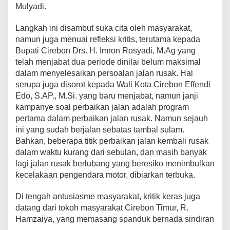
Mulyadi.
P
A
R
Langkah ini disambut suka cita oleh masyarakat,
A
namun juga menuai refleksi kritis, terutama kepada
N
Bupati Cirebon Drs. H. Imron Rosyadi, M.Ag yang
K
telah menjabat dua periode dinilai belum maksimal
E
R
dalam menyelesaikan persoalan jalan rusak. Hal
A
serupa juga disorot kepada Wali Kota Cirebon Effendi
S
Edo, S.AP., M.Si. yang baru menjabat, namun janji
U
kampanye soal perbaikan jalan adalah program
N
T
pertama dalam perbaikan jalan rusak. Namun sejauh
U
ini yang sudah berjalan sebatas tambal sulam.
K
Bahkan, beberapa titik perbaikan jalan kembali rusak
P
dalam waktu kurang dari sebulan, dan masih banyak
E
lagi jalan rusak berlubang yang beresiko menimbulkan
M
D
kecelakaan pengendara motor, dibiarkan terbuka.
A
C
Di tengah antusiasme masyarakat, kritik keras juga
I
datang dari tokoh masyarakat Cirebon Timur, R.
R
Hamzaiya, yang memasang spanduk bernada sindiran
E
B