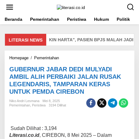
L
e
w
Beranda
Pemerintahan
Peristiwa
Hukum
Politik
a
t
i
k
DISEBUT “MISKIN HARTA”, PASIEN BPJS MALAH JADI SA
LITERASI NEWS
e
k
o
Homepage
/
Pemerintahan
G
n
U
t
GUBERNUR JABAR DEDI MULYADI
B
e
E
n
AMBIL ALIH PERBAIKI JALAN RUSAK
R
LEGENDARIS, TAMPARAN KERAS
N
UNTUK PEMDA CIREBON
U
R
Niko Andri Lesmana
Mei 8, 2025
J
Pemerintahan
,
Peristiwa
3194 Dilihat
A
B
A
R
Sudah Dilihat :
3,194
D
Literasi.co.id
, CIREBON, 8 Mei 2025 – Dalam
E