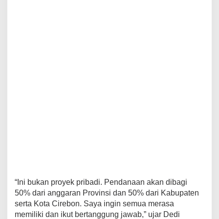
I
J
A
L
A
N
R
U
S
A
K
L
E
G
E
N
D
A
R
I
S
“Ini bukan proyek pribadi. Pendanaan akan dibagi
,
50% dari anggaran Provinsi dan 50% dari Kabupaten
T
serta Kota Cirebon. Saya ingin semua merasa
A
memiliki dan ikut bertanggung jawab,” ujar Dedi
M