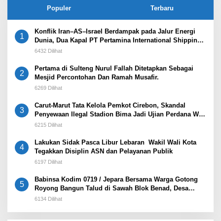
Populer
Terbaru
Konflik Iran–AS–Israel Berdampak pada Jalur Energi
1
Dunia, Dua Kapal PT Pertamina International Shipping
Tertahan di Selat Hormuz
6432 Dilihat
Pertama di Sulteng Nurul Fallah Ditetapkan Sebagai
2
Mesjid Percontohan Dan Ramah Musafir.
6269 Dilihat
Carut-Marut Tata Kelola Pemkot Cirebon, Skandal
3
Penyewaan Ilegal Stadion Bima Jadi Ujian Perdana Wali
Kota Effendi Edo
6215 Dilihat
Lakukan Sidak Pasca Libur Lebaran Wakil Wali Kota
4
Tegakkan Disiplin ASN dan Pelayanan Publik
6197 Dilihat
Babinsa Kodim 0719 / Jepara Bersama Warga Gotong
5
Royong Bangun Talud di Sawah Blok Benad, Desa
Sidigede
6134 Dilihat