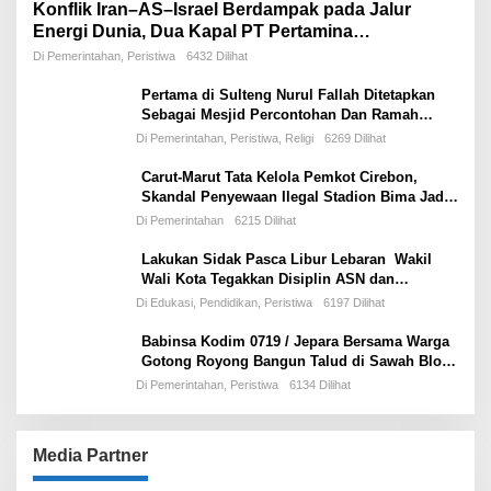
Konflik Iran–AS–Israel Berdampak pada Jalur
Energi Dunia, Dua Kapal PT Pertamina
International Shipping Tertahan di Selat Hormuz
Di Pemerintahan, Peristiwa
6432 Dilihat
Pertama di Sulteng Nurul Fallah Ditetapkan
Sebagai Mesjid Percontohan Dan Ramah
Musafir.
Di Pemerintahan, Peristiwa, Religi
6269 Dilihat
Carut-Marut Tata Kelola Pemkot Cirebon,
Skandal Penyewaan Ilegal Stadion Bima Jadi
Ujian Perdana Wali Kota Effendi Edo
Di Pemerintahan
6215 Dilihat
Lakukan Sidak Pasca Libur Lebaran Wakil
Wali Kota Tegakkan Disiplin ASN dan
Pelayanan Publik
Di Edukasi, Pendidikan, Peristiwa
6197 Dilihat
Babinsa Kodim 0719 / Jepara Bersama Warga
Gotong Royong Bangun Talud di Sawah Blok
Benad, Desa Sidigede
Di Pemerintahan, Peristiwa
6134 Dilihat
Media Partner