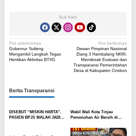
Ikuti Kami
N
Pos sebelumnya
Pos berikutnya
Gubernur Sulteng
Dewan Pimpinan Nasional
a
Mengambil Langkah Tegas
Elang 3 Hambalang NKRI,
v
Hentikan Aktivitas BTIIG
Mendesak Evaluasi dan
Transparansi Pemerintahan
i
Desa di Kabupaten Cirebon
g
a
Berita Transparansi
s
i
p
DISEBUT “MISKIN HARTA”,
Wakil Wali Kota Tinjau
PASIEN BPJS MALAH JADI
Pemenuhan Air Bersih di
o
SASARAN CIBIRAN, HARTA
Cadas Ngampar Pastikan
s
AYAH NAKES NORMA
Kebutuhan Warga Terlayani
ZAHARA TEMBUS Rp15,4