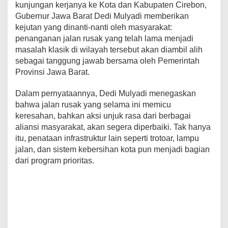
kunjungan kerjanya ke Kota dan Kabupaten Cirebon,
D
I
Gubernur Jawa Barat Dedi Mulyadi memberikan
M
kejutan yang dinanti-nanti oleh masyarakat:
U
penanganan jalan rusak yang telah lama menjadi
L
masalah klasik di wilayah tersebut akan diambil alih
Y
A
sebagai tanggung jawab bersama oleh Pemerintah
D
Provinsi Jawa Barat.
I
A
Dalam pernyataannya, Dedi Mulyadi menegaskan
M
bahwa jalan rusak yang selama ini memicu
B
I
keresahan, bahkan aksi unjuk rasa dari berbagai
L
aliansi masyarakat, akan segera diperbaiki. Tak hanya
A
itu, penataan infrastruktur lain seperti trotoar, lampu
L
jalan, dan sistem kebersihan kota pun menjadi bagian
I
dari program prioritas.
H
P
E
R
B
A
I
K