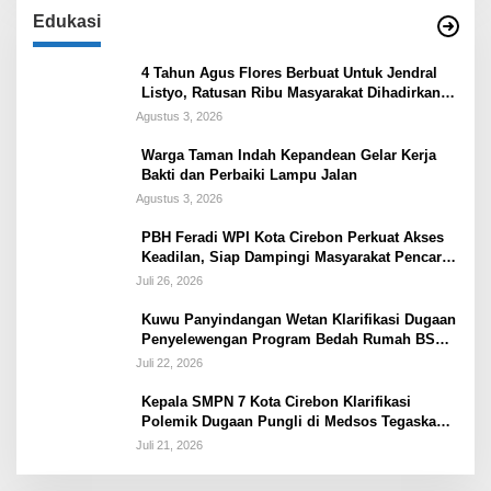
Edukasi
4 Tahun Agus Flores Berbuat Untuk Jendral
Listyo, Ratusan Ribu Masyarakat Dihadirkan
Dilapangan
Agustus 3, 2026
Warga Taman Indah Kepandean Gelar Kerja
Bakti dan Perbaiki Lampu Jalan
Agustus 3, 2026
PBH Feradi WPI Kota Cirebon Perkuat Akses
Keadilan, Siap Dampingi Masyarakat Pencari
Keadilan
Juli 26, 2026
Kuwu Panyindangan Wetan Klarifikasi Dugaan
Penyelewengan Program Bedah Rumah BSPS
Tegaskan Penyaluran Sesuai Prosedur
Juli 22, 2026
Kepala SMPN 7 Kota Cirebon Klarifikasi
Polemik Dugaan Pungli di Medsos Tegaskan
Belum Ada Penetapan dan Semua Diputuskan
Juli 21, 2026
Lewat Musyawarah