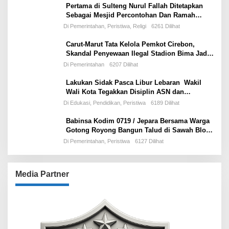
Pertama di Sulteng Nurul Fallah Ditetapkan
Sebagai Mesjid Percontohan Dan Ramah
Musafir.
Di Pemerintahan, Peristiwa, Religi
6261 Dilihat
Carut-Marut Tata Kelola Pemkot Cirebon,
Skandal Penyewaan Ilegal Stadion Bima Jadi
Ujian Perdana Wali Kota Effendi Edo
Di Pemerintahan
6207 Dilihat
Lakukan Sidak Pasca Libur Lebaran Wakil
Wali Kota Tegakkan Disiplin ASN dan
Pelayanan Publik
Di Edukasi, Pendidikan, Peristiwa
6189 Dilihat
Babinsa Kodim 0719 / Jepara Bersama Warga
Gotong Royong Bangun Talud di Sawah Blok
Benad, Desa Sidigede
Di Pemerintahan, Peristiwa
6127 Dilihat
Media Partner