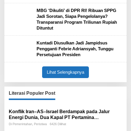
MBG ‘Dikuliti’ di DPR RI! Ribuan SPPG
Jadi Sorotan, Siapa Pengelolanya?
Transparansi Program Triliunan Rupiah
Dituntut
Kuntadi Diusulkan Jadi Jampidsus
Pengganti Febrie Adriansyah, Tunggu
Persetujuan Presiden
Lihat Selengkapnya
Literasi Populer Post
Konflik Iran–AS–Israel Berdampak pada Jalur
Energi Dunia, Dua Kapal PT Pertamina
International Shipping Tertahan di Selat Hormuz
Di Pemerintahan, Peristiwa
6426 Dilihat