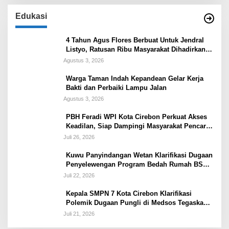
Edukasi
4 Tahun Agus Flores Berbuat Untuk Jendral
Listyo, Ratusan Ribu Masyarakat Dihadirkan
Dilapangan
Agustus 3, 2026
Warga Taman Indah Kepandean Gelar Kerja
Bakti dan Perbaiki Lampu Jalan
Agustus 3, 2026
PBH Feradi WPI Kota Cirebon Perkuat Akses
Keadilan, Siap Dampingi Masyarakat Pencari
Keadilan
Juli 26, 2026
Kuwu Panyindangan Wetan Klarifikasi Dugaan
Penyelewengan Program Bedah Rumah BSPS
Tegaskan Penyaluran Sesuai Prosedur
Juli 22, 2026
Kepala SMPN 7 Kota Cirebon Klarifikasi
Polemik Dugaan Pungli di Medsos Tegaskan
Belum Ada Penetapan dan Semua Diputuskan
Juli 21, 2026
Lewat Musyawarah