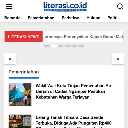
Lewati
ke
konten
Beranda
Pemerintahan
Peristiwa
Hukum
Politik
Lelang Tanah Titisara Desa Sende Terbuka,
Diduga Ada Pungutan Rp400 Ribu per bau,
Tokoh Masyarakat Lapor Tipikor
Agustus 4, 2026
Warga Kepandean Indramayu Pertanyakan Kapan Dapur Makan Ber
LITERASI NEWS
Warga Kesulitan
Rumah Direktur PT
Dapatkan Gas 3 Kg
LMG Digeledah 10
Antrean Panjang
Personel Dari Polda
«
»
Terjadi di Beberapa
Jateng Seperti Kasus
Desa
Bandar Narkoba atau
Teroris, Agus Flores
Pemerintahan
Ambil Sikap Dugaan
Kriminalisasi Sengketa
Wakil Wali Kota Tinjau Pemenuhan Air
Perdata Jadi Pidana
Bersih di Cadas Ngampar Pastikan
Kebutuhan Warga Terlayani
Lelang Tanah Titisara Desa Sende
Terbuka, Diduga Ada Pungutan Rp400