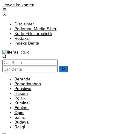
Lewati ke konten
Disclaimer
Pedoman Media Siber
Kode Etik Jurnalistik
Redaksi
Indeks Berita
Beranda
Pemerintahan
Peristiwa
Hukum
Politik
Kriminal
Edukasi
Opini
Sains
Budaya
Religi