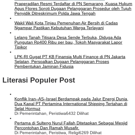
Praperadilan Resmi Terdaftar di PN Semarang, Kuasa Hukum
Agus Flores Soroti Dugaan Pelanggaran Prosedur oleh Tujuh
Penyidik Ditreskrimum Polda Jawa Tengah
Wakil Wali Kota Tinjau Pemenuhan Air Bersih di Cadas
Ngampar Pastikan Kebutuhan Warga Terlayani
Lelang Tanah Titisara Desa Sende Terbuka, Diduga Ada
Pungutan Rp400 Ribu per bau, Tokoh Masyarakat Lapor
Tipikor
LPK-RI Gugat PT KB Finansia Multi Finance di PN Jakarta
Selatan, Persoalkan Dugaan Pelanggaran Proses
Pembentukan Jaminan Fidusia
Literasi Populer Post
Konflik Iran–AS–Israel Berdampak pada Jalur Energi Dunia,
Dua Kapal PT Pertamina International Shipping Tertahan di
Selat Hormuz
Di Pemerintahan, Peristiwa
6432 Dilihat
Pertama di Sulteng Nurul Fallah Ditetapkan Sebagai Mesjid
Percontohan Dan Ramah Musafir.
Di Pemerintahan, Peristiwa, Religi
6269 Dilihat