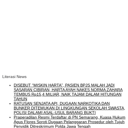
Literasi News
DISEBUT “MISKIN HARTA”, PASIEN BPJS MALAH JADI
SASARAN CIBIRAN, HARTA AYAH NAKES NORMA ZAHARA
TEMBUS Rp15,4 MILIAR, NAIK TAJAM DALAM HITUNGAN
TAHUN
RATUSAN SENJATA API, DUGAAN NARKOTIKA DAN
BUNKER DITEMUKAN DI LINGKUNGAN SEKOLAH SWASTA,
POLISI DALAMI ASAL-USUL BARANG BUKTI
Praperadilan Resmi Terdaftar di PN Semarang, Kuasa Hukum
Agus Flores Soroti Dugaan Pelanggaran Prosedur oleh Tujuh
Penyidik Ditreskrimum Polda Jawa Tengah