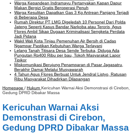
Warga Kepandean Indramayu Pertanyakan Kapan Dapur
Makan Bergizi Gratis Beroperasi Penuh
Warga Kesulitan Dapatkan Gas 3 Kg Antrean Panjang Terjadi
di Beberapa Desa
Rumah Direktur PT LMG Digeledah 10 Personel Dari Polda
Jateng Seperti Kasus Bandar Narkoba atau Teroris, Agus
Flores Ambil Sikap Dugaan Kriminalisasi Sengketa Perdata
Jadi Pidana
Wakil Wali Kota Tinjau Pemenuhan Air Bersih di Cadas
Ngampar Pastikan Kebutuhan Warga Terlayani
Lelang Tanah Titisara Desa Sende Terbuka, Diduga Ada
Pungutan Rp400 Ribu per bau, Tokoh Masyarakat Lapor
Tipikor
Miskomunikasi Berujung Penamparan di Pasar Jagasatru,
Berakhir Damai Melalui Musyawarah
4 Tahun Agus Flores Berbuat Untuk Jendral Listyo, Ratusan
Ribu Masyarakat Dihadirkan Dilapangan
Homepage
/
Hukum
Kericuhan Warnai Aksi Demonstrasi di Cirebon,
Gedung DPRD Dibakar Massa
Kericuhan Warnai Aksi
Demonstrasi di Cirebon,
Gedung DPRD Dibakar Massa