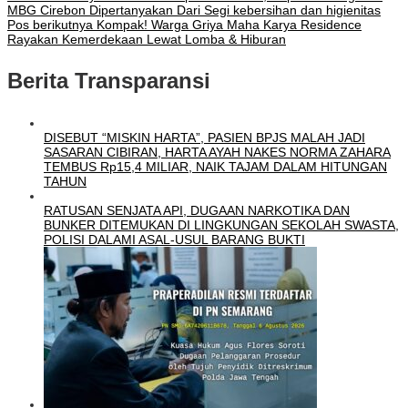
MBG Cirebon Dipertanyakan Dari Segi kebersihan dan higienitas
Pos berikutnya
Kompak! Warga Griya Maha Karya Residence
Rayakan Kemerdekaan Lewat Lomba & Hiburan
Berita Transparansi
DISEBUT “MISKIN HARTA”, PASIEN BPJS MALAH JADI
SASARAN CIBIRAN, HARTA AYAH NAKES NORMA ZAHARA
TEMBUS Rp15,4 MILIAR, NAIK TAJAM DALAM HITUNGAN
TAHUN
RATUSAN SENJATA API, DUGAAN NARKOTIKA DAN
BUNKER DITEMUKAN DI LINGKUNGAN SEKOLAH SWASTA,
POLISI DALAMI ASAL-USUL BARANG BUKTI