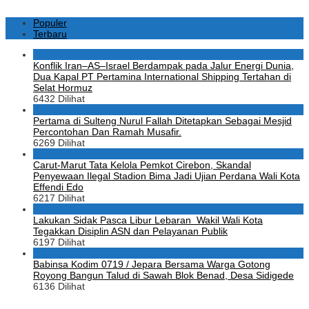
Populer
Terbaru
1
Konflik Iran–AS–Israel Berdampak pada Jalur Energi Dunia,
Dua Kapal PT Pertamina International Shipping Tertahan di
Selat Hormuz
6432 Dilihat
2
Pertama di Sulteng Nurul Fallah Ditetapkan Sebagai Mesjid
Percontohan Dan Ramah Musafir.
6269 Dilihat
3
Carut-Marut Tata Kelola Pemkot Cirebon, Skandal
Penyewaan Ilegal Stadion Bima Jadi Ujian Perdana Wali Kota
Effendi Edo
6217 Dilihat
4
Lakukan Sidak Pasca Libur Lebaran Wakil Wali Kota
Tegakkan Disiplin ASN dan Pelayanan Publik
6197 Dilihat
5
Babinsa Kodim 0719 / Jepara Bersama Warga Gotong
Royong Bangun Talud di Sawah Blok Benad, Desa Sidigede
6136 Dilihat