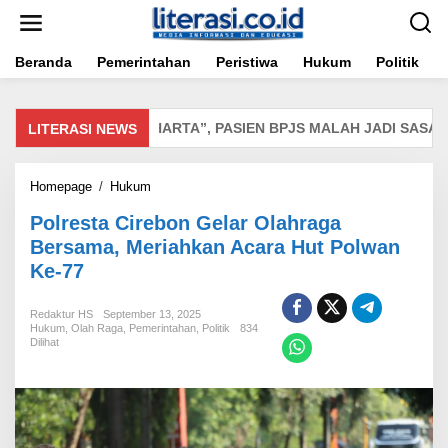
Lewati
ke
konten
Beranda
Pemerintahan
Peristiwa
Hukum
Politik
ISEBUT “MISKIN HARTA”, PASIEN BPJS MALAH JADI SASARAN 
LITERASI NEWS
Polresta
Homepage
/
Hukum
Cirebon
Polresta Cirebon Gelar Olahraga
Gelar
Olahraga
Bersama, Meriahkan Acara Hut Polwan
Bersama,
Ke-77
Meriahkan
Acara
Hut
Redaktur HS
September 13, 2025
Hukum
,
Olah Raga
,
Pemerintahan
Polwan
,
Politik
834
Dilihat
Ke-
77