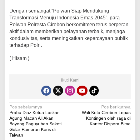
Dengan semangat “Polwan Siap Mendukung
Transformasi Menuju Indonesia Emas 2045”, para
Polwan Polresta Cirebon berkomitmen terus berperan
aktif dalam memberikan pelayanan terbaik, menjaga
kondusivitas, serta meningkatkan kepercayaan publik
terhadap Polri.
( Hisam )
Ikuti Kami
Navigasi
Pos sebelumnya
Pos berikutnya
Prabu Diaz Ketua Laskar
Wali Kota Cirebon Lepas
pos
Agung Macan Ali Akan
Kontingen olah raga di
Boyong Paguyuban Saketi
Kantor Dispora Bima
Gelar Pameran Keris di
Taiwan