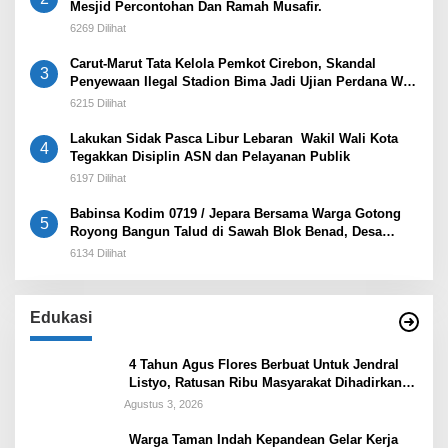
Mesjid Percontohan Dan Ramah Musafir.
6269 Dilihat
Carut-Marut Tata Kelola Pemkot Cirebon, Skandal
3
Penyewaan Ilegal Stadion Bima Jadi Ujian Perdana Wali
Kota Effendi Edo
6215 Dilihat
Lakukan Sidak Pasca Libur Lebaran Wakil Wali Kota
4
Tegakkan Disiplin ASN dan Pelayanan Publik
6197 Dilihat
Babinsa Kodim 0719 / Jepara Bersama Warga Gotong
5
Royong Bangun Talud di Sawah Blok Benad, Desa
Sidigede
6134 Dilihat
Edukasi
4 Tahun Agus Flores Berbuat Untuk Jendral
Listyo, Ratusan Ribu Masyarakat Dihadirkan
Dilapangan
Agustus 3, 2026
Warga Taman Indah Kepandean Gelar Kerja