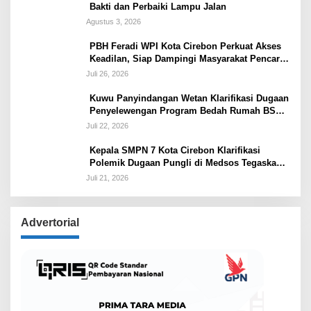
Bakti dan Perbaiki Lampu Jalan
Agustus 3, 2026
PBH Feradi WPI Kota Cirebon Perkuat Akses
Keadilan, Siap Dampingi Masyarakat Pencari
Keadilan
Juli 26, 2026
Kuwu Panyindangan Wetan Klarifikasi Dugaan
Penyelewengan Program Bedah Rumah BSPS
Tegaskan Penyaluran Sesuai Prosedur
Juli 22, 2026
Kepala SMPN 7 Kota Cirebon Klarifikasi
Polemik Dugaan Pungli di Medsos Tegaskan
Belum Ada Penetapan dan Semua Diputuskan
Juli 21, 2026
Lewat Musyawarah
Advertorial