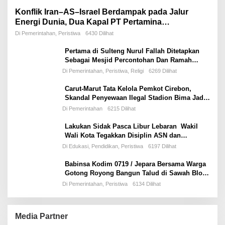
Konflik Iran–AS–Israel Berdampak pada Jalur
Energi Dunia, Dua Kapal PT Pertamina
International Shipping Tertahan di Selat Hormuz
Di Pemerintahan, Peristiwa
6430 Dilihat
Pertama di Sulteng Nurul Fallah Ditetapkan
Sebagai Mesjid Percontohan Dan Ramah
Musafir.
Di Pemerintahan, Peristiwa, Religi
6269 Dilihat
Carut-Marut Tata Kelola Pemkot Cirebon,
Skandal Penyewaan Ilegal Stadion Bima Jadi
Ujian Perdana Wali Kota Effendi Edo
Di Pemerintahan
6215 Dilihat
Lakukan Sidak Pasca Libur Lebaran Wakil
Wali Kota Tegakkan Disiplin ASN dan
Pelayanan Publik
Di Edukasi, Pendidikan, Peristiwa
6197 Dilihat
Babinsa Kodim 0719 / Jepara Bersama Warga
Gotong Royong Bangun Talud di Sawah Blok
Benad, Desa Sidigede
Di Pemerintahan, Peristiwa
6134 Dilihat
Media Partner