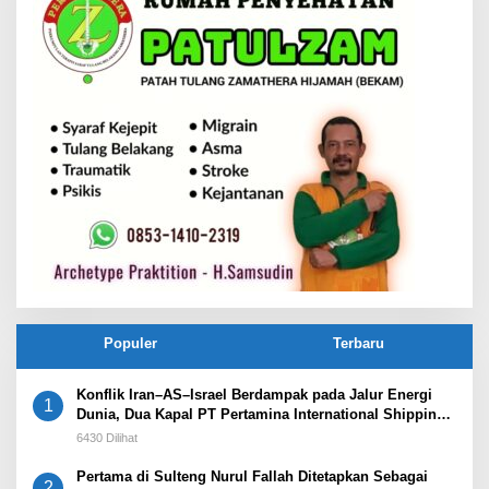
Populer
Terbaru
Konflik Iran–AS–Israel Berdampak pada Jalur Energi
1
Dunia, Dua Kapal PT Pertamina International Shipping
Tertahan di Selat Hormuz
6430 Dilihat
Pertama di Sulteng Nurul Fallah Ditetapkan Sebagai
2