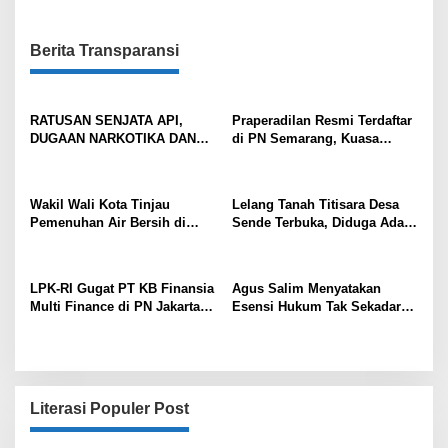
Berita Transparansi
RATUSAN SENJATA API,
Praperadilan Resmi Terdaftar
DUGAAN NARKOTIKA DAN
di PN Semarang, Kuasa
BUNKER DITEMUKAN DI
Hukum Agus Flores Soroti
LINGKUNGAN SEKOLAH
Dugaan Pelanggaran
SWASTA, POLISI DALAMI
Prosedur oleh Tujuh Penyidik
Wakil Wali Kota Tinjau
Lelang Tanah Titisara Desa
ASAL-USUL BARANG BUKTI
Ditreskrimum Polda Jawa
Pemenuhan Air Bersih di
Sende Terbuka, Diduga Ada
Tengah
Cadas Ngampar Pastikan
Pungutan Rp400 Ribu per
Kebutuhan Warga Terlayani
bau, Tokoh Masyarakat Lapor
Tipikor
LPK-RI Gugat PT KB Finansia
Agus Salim Menyatakan
Multi Finance di PN Jakarta
Esensi Hukum Tak Sekadar
Selatan, Persoalkan Dugaan
Menghukum, Tapi Juga
Pelanggaran Proses
Mendamaikan
Pembentukan Jaminan
Fidusia
Literasi Populer Post