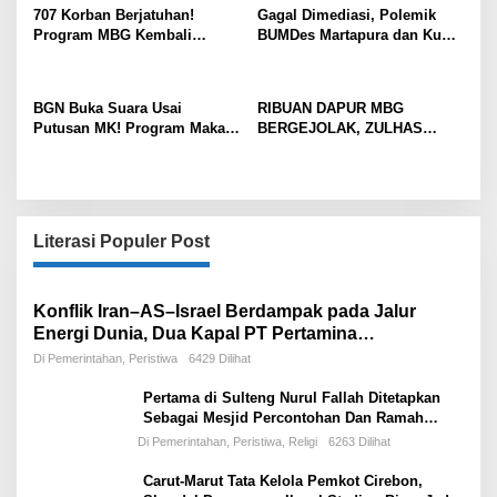
707 Korban Berjatuhan!
Gagal Dimediasi, Polemik
Program MBG Kembali
BUMDes Martapura dan Kuwu
Diguncang Dugaan
Kedawung Belum Temui Titik
Keracunan Massal,
Terang
Pengawasan Negara
BGN Buka Suara Usai
RIBUAN DAPUR MBG
Dipertanyakan
Putusan MK! Program Makan
BERGEJOLAK, ZULHAS
Bergizi Gratis Dipastikan
MINTA MITRA TAK LAGI
Tetap Jalan, Skema Anggaran
DEMO: PEMERINTAH
Berubah
JANJIKAN KEPUTUSAN
DALAM DUA BULAN
Literasi Populer Post
Konflik Iran–AS–Israel Berdampak pada Jalur
Energi Dunia, Dua Kapal PT Pertamina
International Shipping Tertahan di Selat Hormuz
Di Pemerintahan, Peristiwa
6429 Dilihat
Pertama di Sulteng Nurul Fallah Ditetapkan
Sebagai Mesjid Percontohan Dan Ramah
Musafir.
Di Pemerintahan, Peristiwa, Religi
6263 Dilihat
Carut-Marut Tata Kelola Pemkot Cirebon,