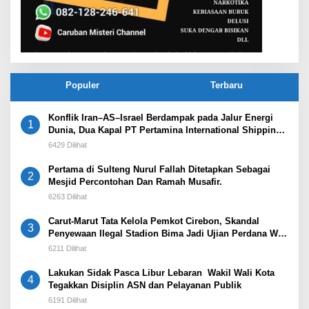
Populer
Terbaru
Konflik Iran–AS–Israel Berdampak pada Jalur Energi
1
Dunia, Dua Kapal PT Pertamina International Shipping
Tertahan di Selat Hormuz
6429 Dilihat
Pertama di Sulteng Nurul Fallah Ditetapkan Sebagai
2
Mesjid Percontohan Dan Ramah Musafir.
6263 Dilihat
Carut-Marut Tata Kelola Pemkot Cirebon, Skandal
3
Penyewaan Ilegal Stadion Bima Jadi Ujian Perdana Wali
Kota Effendi Edo
6211 Dilihat
Lakukan Sidak Pasca Libur Lebaran Wakil Wali Kota
4
Tegakkan Disiplin ASN dan Pelayanan Publik
6191 Dilihat