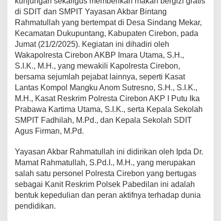
kunjungan sekaligus memberikan makan bergizi gratis
di SDIT dan SMPIT Yayasan Akbar Bintang
Rahmatullah yang bertempat di Desa Sindang Mekar,
Kecamatan Dukupuntang, Kabupaten Cirebon, pada
Jumat (21/2/2025). Kegiatan ini dihadiri oleh
Wakapolresta Cirebon AKBP Imara Utama, S.H.,
S.I.K., M.H., yang mewakili Kapolresta Cirebon,
bersama sejumlah pejabat lainnya, seperti Kasat
Lantas Kompol Mangku Anom Sutresno, S.H., S.I.K.,
M.H., Kasat Reskrim Polresta Cirebon AKP I Putu Ika
Prabawa Kartima Utama, S.I.K., serta Kepala Sekolah
SMPIT Fadhilah, M.Pd., dan Kepala Sekolah SDIT
Agus Firman, M.Pd.
Yayasan Akbar Rahmatullah ini didirikan oleh Ipda Dr.
Mamat Rahmatullah, S.Pd.I., M.H., yang merupakan
salah satu personel Polresta Cirebon yang bertugas
sebagai Kanit Reskrim Polsek Pabedilan ini adalah
bentuk kepedulian dan peran aktifnya terhadap dunia
pendidikan.