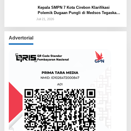
Kepala SMPN 7 Kota Cirebon Klarifikasi
Polemik Dugaan Pungli di Medsos Tegaskan
Belum Ada Penetapan dan Semua Diputuskan
Juli 21, 2026
Lewat Musyawarah
Advertorial