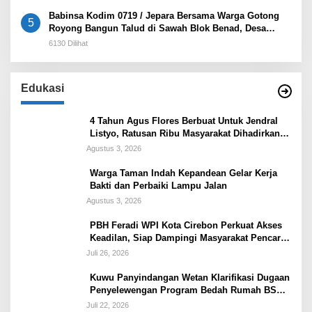
Babinsa Kodim 0719 / Jepara Bersama Warga Gotong
5
Royong Bangun Talud di Sawah Blok Benad, Desa
Sidigede
6130 Dilihat
Edukasi
4 Tahun Agus Flores Berbuat Untuk Jendral
Listyo, Ratusan Ribu Masyarakat Dihadirkan
Dilapangan
Agustus 3, 2026
Warga Taman Indah Kepandean Gelar Kerja
Bakti dan Perbaiki Lampu Jalan
Agustus 3, 2026
PBH Feradi WPI Kota Cirebon Perkuat Akses
Keadilan, Siap Dampingi Masyarakat Pencari
Keadilan
Juli 26, 2026
Kuwu Panyindangan Wetan Klarifikasi Dugaan
Penyelewengan Program Bedah Rumah BSPS
Tegaskan Penyaluran Sesuai Prosedur
Juli 22, 2026