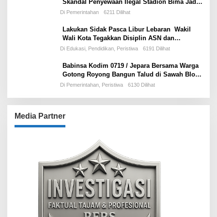
Skandal Penyewaan Ilegal Stadion Bima Jadi
Ujian Perdana Wali Kota Effendi Edo
Di Pemerintahan
6211 Dilihat
Lakukan Sidak Pasca Libur Lebaran Wakil
Wali Kota Tegakkan Disiplin ASN dan
Pelayanan Publik
Di Edukasi, Pendidikan, Peristiwa
6191 Dilihat
Babinsa Kodim 0719 / Jepara Bersama Warga
Gotong Royong Bangun Talud di Sawah Blok
Benad, Desa Sidigede
Di Pemerintahan, Peristiwa
6130 Dilihat
Media Partner