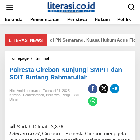
Lewati
ke
konten
Beranda
Pemerintahan
Peristiwa
Hukum
Politik
lan Resmi Terdaftar di PN Semarang, Kuasa Hukum Agus Flores S
LITERASI NEWS
Polresta
Homepage
/
Kriminal
Cirebon
Polresta Cirebon Kunjungi SMPIT dan
Kunjungi
SMPIT
SDIT Bintang Rahmatullah
dan
SDIT
Niko Andri Lesmana
Februari 21, 2025
Bintang
Kriminal
,
Pemerintahan
,
Peristiwa
,
Religi
3876
Rahmatullah
Dilihat
Sudah Dilihat :
3,876
Literasi.co.id
, Cirebon – Polresta Cirebon menggelar