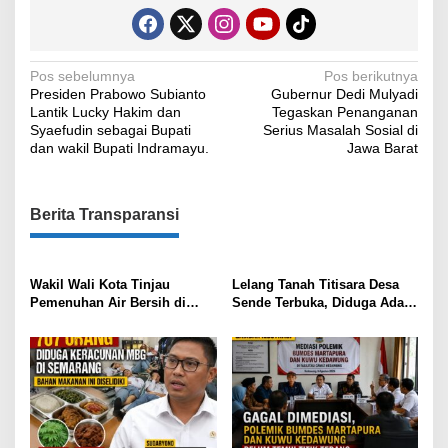
Navigasi
Pos sebelumnya
Pos berikutnya
Presiden Prabowo Subianto
Gubernur Dedi Mulyadi
pos
Lantik Lucky Hakim dan
Tegaskan Penanganan
Syaefudin sebagai Bupati
Serius Masalah Sosial di
dan wakil Bupati Indramayu.
Jawa Barat
Berita Transparansi
Wakil Wali Kota Tinjau
Lelang Tanah Titisara Desa
Pemenuhan Air Bersih di
Sende Terbuka, Diduga Ada
Cadas Ngampar Pastikan
Pungutan Rp400 Ribu per
Kebutuhan Warga Terlayani
bau, Tokoh Masyarakat Lapor
Tipikor