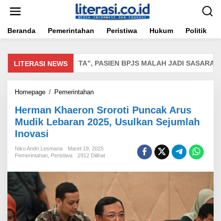
Lewati
ke
konten
Beranda
Pemerintahan
Peristiwa
Hukum
Politik
EBUT “MISKIN HARTA”, PASIEN BPJS MALAH JADI SASARAN CI
LITERASI NEWS
Herman
Homepage
/
Pemerintahan
Khaeron
Herman Khaeron Sroroti Puncak Arus
Sroroti
Puncak
Mudik Lebaran 2025, Usulkan Sejumlah
Arus
Inovasi
Mudik
Lebaran
Niko Andri Lesmana
Maret 19, 2025
2025,
Pemerintahan
,
Peristiwa
2912 Dilihat
Usulkan
Sejumlah
Inovasi