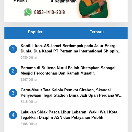
Populer
Terbaru
Konflik Iran–AS–Israel Berdampak pada Jalur Energi
1
Dunia, Dua Kapal PT Pertamina International Shipping
Tertahan di Selat Hormuz
6430 Dilihat
Pertama di Sulteng Nurul Fallah Ditetapkan Sebagai
2
Mesjid Percontohan Dan Ramah Musafir.
6267 Dilihat
Carut-Marut Tata Kelola Pemkot Cirebon, Skandal
3
Penyewaan Ilegal Stadion Bima Jadi Ujian Perdana Wali
Kota Effendi Edo
6215 Dilihat
Lakukan Sidak Pasca Libur Lebaran Wakil Wali Kota
4
Tegakkan Disiplin ASN dan Pelayanan Publik
6195 Dilihat