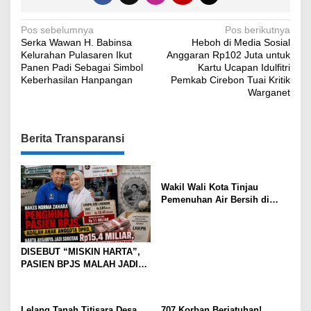
Navigasi
Pos sebelumnya
Pos berikutnya
Serka Wawan H. Babinsa
Heboh di Media Sosial
pos
Kelurahan Pulasaren Ikut
Anggaran Rp102 Juta untuk
Panen Padi Sebagai Simbol
Kartu Ucapan Idulfitri
Keberhasilan Hanpangan
Pemkab Cirebon Tuai Kritik
Warganet
Berita Transparansi
Wakil Wali Kota Tinjau
Pemenuhan Air Bersih di
Cadas Ngampar Pastikan
Kebutuhan Warga Terlayani
DISEBUT “MISKIN HARTA”,
PASIEN BPJS MALAH JADI
SASARAN CIBIRAN, HARTA
AYAH NAKES NORMA
ZAHARA TEMBUS Rp15,4
Lelang Tanah Titisara Desa
707 Korban Berjatuhan!