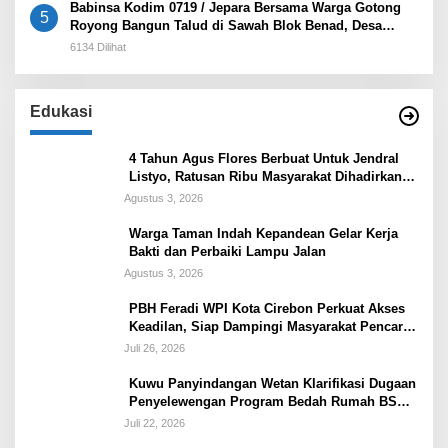
Babinsa Kodim 0719 / Jepara Bersama Warga Gotong
5
Royong Bangun Talud di Sawah Blok Benad, Desa
Sidigede
6134 Dilihat
Edukasi
4 Tahun Agus Flores Berbuat Untuk Jendral
Listyo, Ratusan Ribu Masyarakat Dihadirkan
Dilapangan
Agustus 3, 2026
Warga Taman Indah Kepandean Gelar Kerja
Bakti dan Perbaiki Lampu Jalan
Agustus 3, 2026
PBH Feradi WPI Kota Cirebon Perkuat Akses
Keadilan, Siap Dampingi Masyarakat Pencari
Keadilan
Juli 26, 2026
Kuwu Panyindangan Wetan Klarifikasi Dugaan
Penyelewengan Program Bedah Rumah BSPS
Tegaskan Penyaluran Sesuai Prosedur
Juli 22, 2026