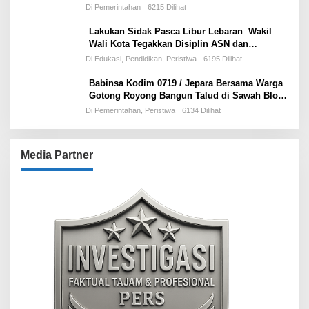
Ujian Perdana Wali Kota Effendi Edo
Di Pemerintahan
6215 Dilihat
Lakukan Sidak Pasca Libur Lebaran Wakil
Wali Kota Tegakkan Disiplin ASN dan
Pelayanan Publik
Di Edukasi, Pendidikan, Peristiwa
6195 Dilihat
Babinsa Kodim 0719 / Jepara Bersama Warga
Gotong Royong Bangun Talud di Sawah Blok
Benad, Desa Sidigede
Di Pemerintahan, Peristiwa
6134 Dilihat
Media Partner