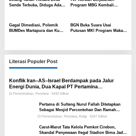
MILIAR, NAIK TAJAM DALAM
Sende Terbuka, Diduga Ada
Program MBG Kembali
HITUNGAN TAHUN
Pungutan Rp400 Ribu per
Diguncang Dugaan
bau, Tokoh Masyarakat Lapor
Keracunan Massal,
Tipikor
Pengawasan Negara
Gagal Dimediasi, Polemik
BGN Buka Suara Usai
Dipertanyakan
BUMDes Martapura dan Kuwu
Putusan MK! Program Makan
Kedawung Belum Temui Titik
Bergizi Gratis Dipastikan
Terang
Tetap Jalan, Skema Anggaran
Berubah
Literasi Populer Post
Konflik Iran–AS–Israel Berdampak pada Jalur
Energi Dunia, Dua Kapal PT Pertamina
International Shipping Tertahan di Selat Hormuz
Di Pemerintahan, Peristiwa
6430 Dilihat
Pertama di Sulteng Nurul Fallah Ditetapkan
Sebagai Mesjid Percontohan Dan Ramah
Musafir.
Di Pemerintahan, Peristiwa, Religi
6267 Dilihat
Carut-Marut Tata Kelola Pemkot Cirebon,
Skandal Penyewaan Ilegal Stadion Bima Jadi