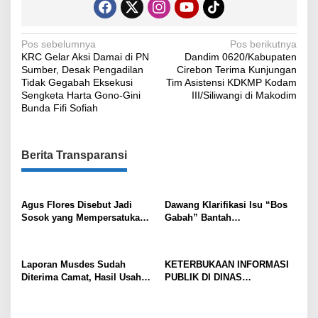
Navigasi
Pos sebelumnya
Pos berikutnya
KRC Gelar Aksi Damai di PN
Dandim 0620/Kabupaten
pos
Sumber, Desak Pengadilan
Cirebon Terima Kunjungan
Tidak Gegabah Eksekusi
Tim Asistensi KDKMP Kodam
Sengketa Harta Gono-Gini
III/Siliwangi di Makodim
Bunda Fifi Sofiah
Berita Transparansi
Agus Flores Disebut Jadi
Dawang Klarifikasi Isu “Bos
Sosok yang Mempersatukan
Gabah” Bantah
Jaringan Wartawan Fast
Penyalahgunaan Wewenang
Respon di Berbagai Daerah
dan Nyatakan Mundur dari
Program BSPS
Laporan Musdes Sudah
KETERBUKAAN INFORMASI
Diterima Camat, Hasil Usaha
PUBLIK DI DINAS
BUMDes Mundu Pesisir
PENDIDIKAN KOTA CIREBON,
Masih Dipertanyakan
PERWALI NO. 22 TAHUN 2024
DIDUGA MENGAMPUTASI