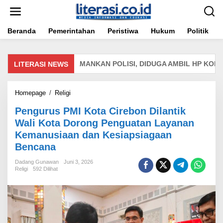
Lewati
ke
konten
Beranda
Pemerintahan
Peristiwa
Hukum
Politik
 DI CIREBON DIAMANKAN POLISI, DIDUGA AMBIL HP KORBAN 
LITERASI NEWS
Pengurus
Homepage
/
Religi
PMI
Pengurus PMI Kota Cirebon Dilantik
Kota
Cirebon
Wali Kota Dorong Penguatan Layanan
Dilantik
Kemanusiaan dan Kesiapsiagaan
Wali
Bencana
Kota
Dorong
Dadang Gunawan
Juni 3, 2026
Penguatan
Religi
592 Dilihat
Layanan
Kemanusiaan
dan
Kesiapsiagaan
Bencana