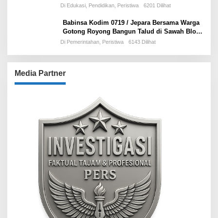
Pelayanan Publik
Di Edukasi, Pendidikan, Peristiwa
6201 Dilihat
Babinsa Kodim 0719 / Jepara Bersama Warga
Gotong Royong Bangun Talud di Sawah Blok
Benad, Desa Sidigede
Di Pemerintahan, Peristiwa
6143 Dilihat
Media Partner