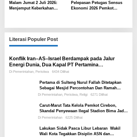
Malam Jumat 2 Juli 2026:
Pelepasan Petugas Sensus
HAK PUBLIK?
Menjemput Keberkahan
Ekonomi 2026 Pemkot
dengan Ibadah, Bukan
Cirebon Perkuat Komitmen
Sekadar Tradisi
Wujudkan Kebijakan Berbasis
Data
Literasi Populer Post
Konflik Iran–AS–Israel Berdampak pada Jalur
Energi Dunia, Dua Kapal PT Pertamina
International Shipping Tertahan di Selat Hormuz
Di Pemerintahan, Peristiwa
6434 Dilihat
Pertama di Sulteng Nurul Fallah Ditetapkan
Sebagai Mesjid Percontohan Dan Ramah
Musafir.
Di Pemerintahan, Peristiwa, Religi
6271 Dilihat
Carut-Marut Tata Kelola Pemkot Cirebon,
Skandal Penyewaan Ilegal Stadion Bima Jadi
Ujian Perdana Wali Kota Effendi Edo
Di Pemerintahan
6225 Dilihat
Lakukan Sidak Pasca Libur Lebaran Wakil
Wali Kota Tegakkan Disiplin ASN dan