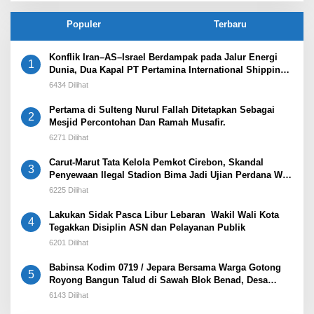
Populer
Terbaru
Konflik Iran–AS–Israel Berdampak pada Jalur Energi
1
Dunia, Dua Kapal PT Pertamina International Shipping
Tertahan di Selat Hormuz
6434 Dilihat
Pertama di Sulteng Nurul Fallah Ditetapkan Sebagai
2
Mesjid Percontohan Dan Ramah Musafir.
6271 Dilihat
Carut-Marut Tata Kelola Pemkot Cirebon, Skandal
3
Penyewaan Ilegal Stadion Bima Jadi Ujian Perdana Wali
Kota Effendi Edo
6225 Dilihat
Lakukan Sidak Pasca Libur Lebaran Wakil Wali Kota
4
Tegakkan Disiplin ASN dan Pelayanan Publik
6201 Dilihat
Babinsa Kodim 0719 / Jepara Bersama Warga Gotong
5
Royong Bangun Talud di Sawah Blok Benad, Desa
Sidigede
6143 Dilihat