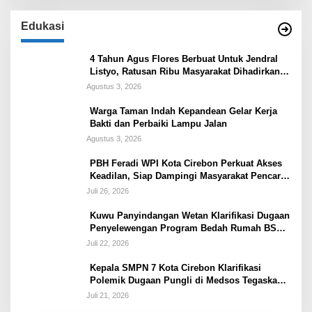
Edukasi
4 Tahun Agus Flores Berbuat Untuk Jendral
Listyo, Ratusan Ribu Masyarakat Dihadirkan
Dilapangan
Agustus 3, 2026
Warga Taman Indah Kepandean Gelar Kerja
Bakti dan Perbaiki Lampu Jalan
Agustus 3, 2026
PBH Feradi WPI Kota Cirebon Perkuat Akses
Keadilan, Siap Dampingi Masyarakat Pencari
Keadilan
Juli 26, 2026
Kuwu Panyindangan Wetan Klarifikasi Dugaan
Penyelewengan Program Bedah Rumah BSPS
Tegaskan Penyaluran Sesuai Prosedur
Juli 22, 2026
Kepala SMPN 7 Kota Cirebon Klarifikasi
Polemik Dugaan Pungli di Medsos Tegaskan
Belum Ada Penetapan dan Semua Diputuskan
Juli 21, 2026
Lewat Musyawarah