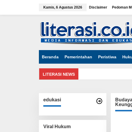
Lewati
ke
Kamis, 6 Agustus 2026
Disclaimer
Pedoman Me
konten
tutup
Beranda
Pemerintahan
Peristiwa
Huk
LITERASI NEWS
edukasi
Budaya 
Keungg
Viral Hukum