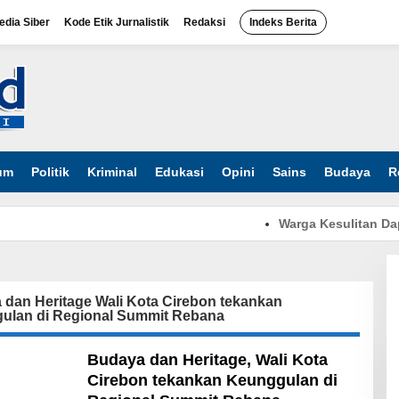
dia Siber
Kode Etik Jurnalistik
Redaksi
Indeks Berita
um
Politik
Kriminal
Edukasi
Opini
Sains
Budaya
R
Warga Kesulitan Dapatk
dan Heritage Wali Kota Cirebon tekankan
ulan di Regional Summit Rebana
Budaya dan Heritage, Wali Kota
Cirebon tekankan Keunggulan di