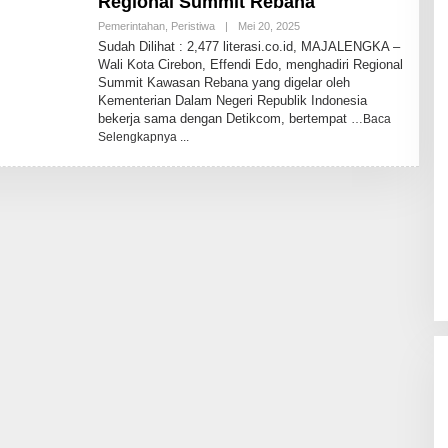
Regional Summit Rebana
Oleh
Pemerintahan
,
Peristiwa
|
Mei 20, 2025
Niko
Sudah Dilihat : 2,477 literasi.co.id, MAJALENGKA –
Andri
Wali Kota Cirebon, Effendi Edo, menghadiri Regional
Lesmana
Summit Kawasan Rebana yang digelar oleh
Kementerian Dalam Negeri Republik Indonesia
bekerja sama dengan Detikcom, bertempat
…Baca
Selengkapnya