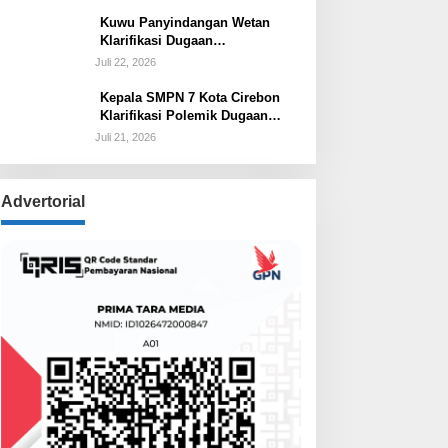
Keadilan
Kuwu Panyindangan Wetan
Klarifikasi Dugaan
Penyelewengan Program Bedah
Juli 22, 2026
Rumah BSPS Tegaskan
Penyaluran Sesuai Prosedur
Kepala SMPN 7 Kota Cirebon
Klarifikasi Polemik Dugaan
Pungli di Medsos Tegaskan
Juli 21, 2026
Belum Ada Penetapan dan
Semua Diputuskan Lewat
Musyawarah
Advertorial