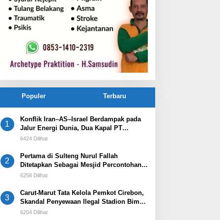
Populer
Terbaru
Konflik Iran–AS–Israel Berdampak pada
1
Jalur Energi Dunia, Dua Kapal PT
Pertamina International Shipping
6424 Dilihat
Tertahan di Selat Hormuz
Pertama di Sulteng Nurul Fallah
2
Ditetapkan Sebagai Mesjid Percontohan
Dan Ramah Musafir.
6258 Dilihat
Carut-Marut Tata Kelola Pemkot Cirebon,
3
Skandal Penyewaan Ilegal Stadion Bima
Jadi Ujian Perdana Wali Kota Effendi Edo
6204 Dilihat