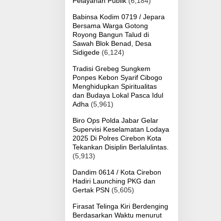
Pelayanan Publik
(6,184)
Babinsa Kodim 0719 / Jepara
Bersama Warga Gotong
Royong Bangun Talud di
Sawah Blok Benad, Desa
Sidigede
(6,124)
Tradisi Grebeg Sungkem
Ponpes Kebon Syarif Cibogo
Menghidupkan Spiritualitas
dan Budaya Lokal Pasca Idul
Adha
(5,961)
Biro Ops Polda Jabar Gelar
Supervisi Keselamatan Lodaya
2025 Di Polres Cirebon Kota
Tekankan Disiplin Berlalulintas.
(5,913)
Dandim 0614 / Kota Cirebon
Hadiri Launching PKG dan
Gertak PSN
(5,605)
Firasat Telinga Kiri Berdenging
Berdasarkan Waktu menurut