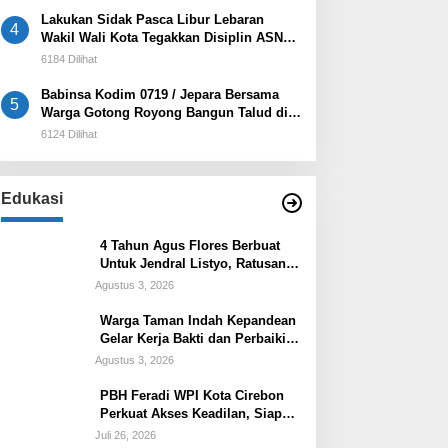
Lakukan Sidak Pasca Libur Lebaran
4
Wakil Wali Kota Tegakkan Disiplin ASN
dan Pelayanan Publik
6184 Dilihat
Babinsa Kodim 0719 / Jepara Bersama
5
Warga Gotong Royong Bangun Talud di
Sawah Blok Benad, Desa Sidigede
6124 Dilihat
Edukasi
4 Tahun Agus Flores Berbuat
Untuk Jendral Listyo, Ratusan
Ribu Masyarakat Dihadirkan
Agustus 3, 2026
Dilapangan
Warga Taman Indah Kepandean
Gelar Kerja Bakti dan Perbaiki
Lampu Jalan
Agustus 3, 2026
PBH Feradi WPI Kota Cirebon
Perkuat Akses Keadilan, Siap
Dampingi Masyarakat Pencari
Juli 26, 2026