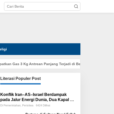
tutup
eligi
an Gas 3 Kg Antrean Panjang Terjadi di Beberapa Desa
Rum
Literasi Populer Post
Konflik Iran–AS–Israel Berdampak
pada Jalur Energi Dunia, Dua Kapal PT
Pertamina International Shipping
Di Pemerintahan, Peristiwa
6424 Dilihat
Tertahan di Selat Hormuz