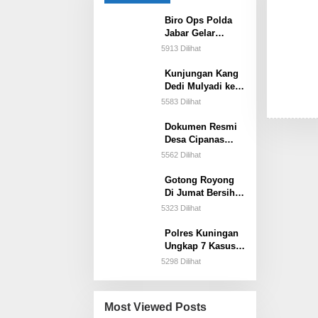
Biro Ops Polda
Jabar Gelar
Supervisi
5913 Dilihat
Keselamatan
Lodaya 2025 Di
Kunjungan Kang
Polres Cirebon
Dedi Mulyadi ke
Kota Tekankan
SMA 7 Cirebon
5583 Dilihat
Disiplin
Terbongkar
Berlalulintas.
Dugaan Pungli
Dokumen Resmi
Dana PIP dan
Desa Cipanas
Selama ini Dinas
Bongkar Dugaan
5562 Dilihat
Pendidikan Kota
Intervensi Oknum
Cirebon Pura-
Kejaksaan dalam
Gotong Royong
Pura Tidak Tahu
Anggaran Desa
Di Jumat Bersih
Wujud Sinergitas
5323 Dilihat
TNI – POLRI
Bersama
Polres Kuningan
Masyarakat
Ungkap 7 Kasus
Sandana
Narkoba dalam
5298 Dilihat
Dua Bulan
Terakhir
Most Viewed Posts