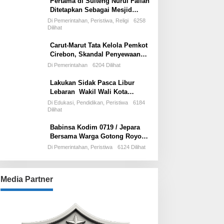
Pertama di Sulteng Nurul Fallah
Ditetapkan Sebagai Mesjid
Percontohan Dan Ramah
Di Pemerintahan, Peristiwa, Religi
6258
Musafir.
Dilihat
Carut-Marut Tata Kelola Pemkot
Cirebon, Skandal Penyewaan
Ilegal Stadion Bima Jadi Ujian
Di Pemerintahan
6204 Dilihat
Perdana Wali Kota Effendi Edo
Lakukan Sidak Pasca Libur
Lebaran Wakil Wali Kota
Tegakkan Disiplin ASN dan
Di Edukasi, Pendidikan, Peristiwa
6184
Pelayanan Publik
Dilihat
Babinsa Kodim 0719 / Jepara
Bersama Warga Gotong Royong
Bangun Talud di Sawah Blok
Di Pemerintahan, Peristiwa
6124 Dilihat
Benad, Desa Sidigede
Media Partner