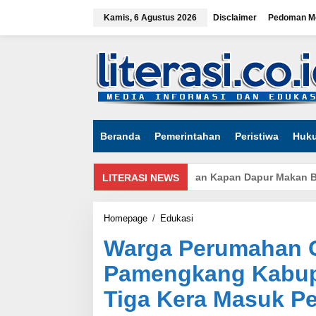
Lewati
ke
Kamis, 6 Agustus 2026
Disclaimer
Pedoman Me
konten
tutup
Beranda
Pemerintahan
Peristiwa
Huk
ga Kepandean Indramayu Pertanyakan Kapan Dapur Makan Bergizi
LITERASI NEWS
Warga
Homepage
/
Edukasi
Perumahan
Warga Perumahan 
Gerbang
Permai
Pamengkang Kabup
Pamengkang
Kabupaten
Tiga Kera Masuk P
Cirebon
Dihebohkan