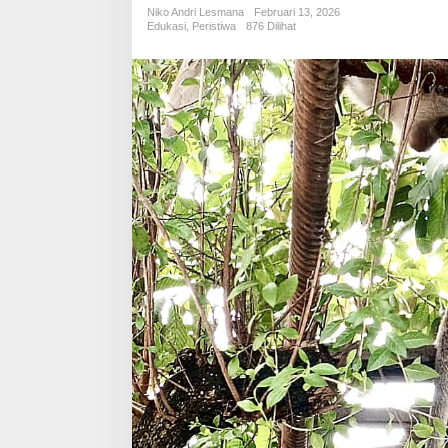
Tiga
Niko Andri Lesmana
Februari 13, 2026
Kera
Edukasi
,
Peristiwa
876 Dilihat
Masuk
Permukiman