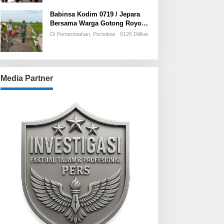
Babinsa Kodim 0719 / Jepara
Bersama Warga Gotong Royong
Bangun Talud di Sawah Blok
Di Pemerintahan, Peristiwa
6126 Dilihat
Benad, Desa Sidigede
Media Partner