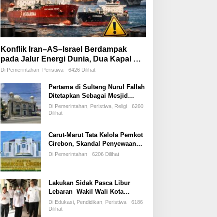
Konflik Iran–AS–Israel Berdampak
pada Jalur Energi Dunia, Dua Kapal PT
Pertamina International Shipping
Di Pemerintahan, Peristiwa
6426 Dilihat
Tertahan di Selat Hormuz
Pertama di Sulteng Nurul Fallah
Ditetapkan Sebagai Mesjid
Percontohan Dan Ramah
Di Pemerintahan, Peristiwa, Religi
6260
Musafir.
Dilihat
Carut-Marut Tata Kelola Pemkot
Cirebon, Skandal Penyewaan
Ilegal Stadion Bima Jadi Ujian
Di Pemerintahan
6206 Dilihat
Perdana Wali Kota Effendi Edo
Lakukan Sidak Pasca Libur
Lebaran Wakil Wali Kota
Tegakkan Disiplin ASN dan
Di Edukasi, Pendidikan, Peristiwa
6186
Pelayanan Publik
Dilihat