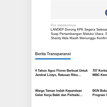
Navigasi
Pos sebelumnya
LANDEP Dorong KPK Segera Selesa
pos
Suap Pertambangan Maluku Utara, S
Shanty Alda Masih Menunggu Konfir
Berita Transparansi
4 Tahun Agus Flores Berbuat Untuk
707 Korba
Jendral Listyo, Ratusan Ribu
MBG Kemb
Masyarakat Dihadirkan Dilapangan
Keracuna
Negara Di
Warga Taman Indah Kepandean
BGN Buka
Gelar Kerja Bakti dan Perbaiki
Program M
Lampu Jalan
Dipastika
Anggaran