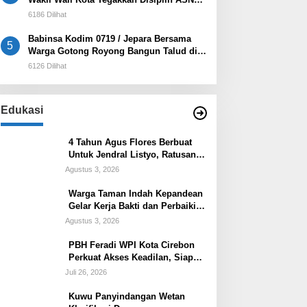
dan Pelayanan Publik
6186 Dilihat
Babinsa Kodim 0719 / Jepara Bersama
5
Warga Gotong Royong Bangun Talud di
Sawah Blok Benad, Desa Sidigede
6126 Dilihat
Edukasi
4 Tahun Agus Flores Berbuat
Untuk Jendral Listyo, Ratusan
Ribu Masyarakat Dihadirkan
Agustus 3, 2026
Dilapangan
Warga Taman Indah Kepandean
Gelar Kerja Bakti dan Perbaiki
Lampu Jalan
Agustus 3, 2026
PBH Feradi WPI Kota Cirebon
Perkuat Akses Keadilan, Siap
Dampingi Masyarakat Pencari
Juli 26, 2026
Keadilan
Kuwu Panyindangan Wetan