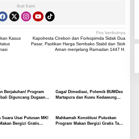
Ikuti Kami
Pos berikutnya
ikan Kasus
Kapolresta Cirebon dan Forkopimda Sidak Dua
tatus
Pasar, Pastikan Harga Sembako Stabil dan Stok
masi
Aman menjelang Ramadan 1447 H.
n Berjatuhan! Program
Gagal Dimediasi, Polemik BUMDes
ali Diguncang Dugaan
Martapura dan Kuwu Kedawung
n Massal, Pengawasan
Belum Temui Titik Terang
pertanyakan
 Suara Usai Putusan MK!
Mahkamah Konstitusi Putuskan
akan Bergizi Gratis
Program Makan Bergizi Gratis Tak
n Tetap Jalan, Skema
Lagi Boleh Dibiayai dari Anggaran
 Berubah
Pendidikan APBN