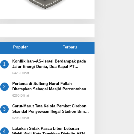
Populer
Terbaru
Konflik Iran–AS–Israel Berdampak pada
1
Jalur Energi Dunia, Dua Kapal PT
Pertamina International Shipping
6426 Dilihat
Tertahan di Selat Hormuz
Pertama di Sulteng Nurul Fallah
2
Ditetapkan Sebagai Mesjid Percontohan
Dan Ramah Musafir.
6260 Dilihat
Carut-Marut Tata Kelola Pemkot Cirebon,
3
Skandal Penyewaan Ilegal Stadion Bima
Jadi Ujian Perdana Wali Kota Effendi Edo
6206 Dilihat
Lakukan Sidak Pasca Libur Lebaran
4
Wakil Wali Kota Tegakkan Disiplin ASN