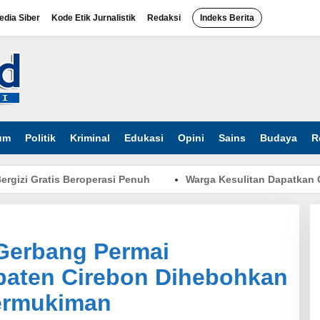
dia Siber
Kode Etik Jurnalistik
Redaksi
Indeks Berita
um
Politik
Kriminal
Edukasi
Opini
Sains
Budaya
R
 Gratis Beroperasi Penuh
Warga Kesulitan Dapatkan Gas 3
Gerbang Permai
aten Cirebon Dihebohkan
ermukiman