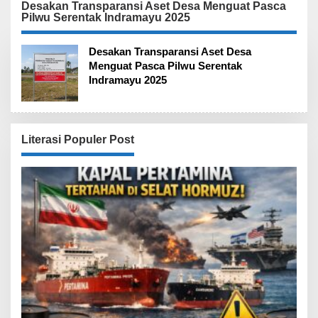
Pelanggaran Prosedur
Penuh
Desakan Transparansi Aset Desa Menguat Pasca
Pilwu Serentak Indramayu 2025
oleh Tujuh Penyidik
Ditreskrimum Polda
Jawa Tengah
Desakan Transparansi Aset Desa
Menguat Pasca Pilwu Serentak
Indramayu 2025
Literasi Populer Post