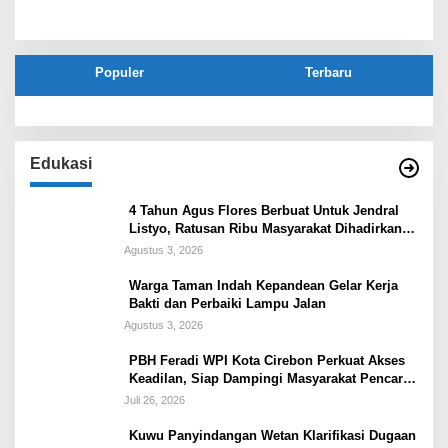
Populer
Terbaru
Edukasi
4 Tahun Agus Flores Berbuat Untuk Jendral
Listyo, Ratusan Ribu Masyarakat Dihadirkan
Dilapangan
Agustus 3, 2026
Warga Taman Indah Kepandean Gelar Kerja
Bakti dan Perbaiki Lampu Jalan
Agustus 3, 2026
PBH Feradi WPI Kota Cirebon Perkuat Akses
Keadilan, Siap Dampingi Masyarakat Pencari
Keadilan
Juli 26, 2026
Kuwu Panyindangan Wetan Klarifikasi Dugaan