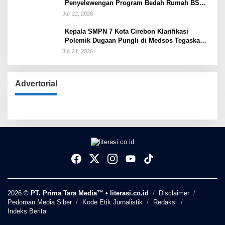
Penyelewengan Program Bedah Rumah BSPS
Tegaskan Penyaluran Sesuai Prosedur
Juli 22, 2026
Kepala SMPN 7 Kota Cirebon Klarifikasi
Polemik Dugaan Pungli di Medsos Tegaskan
Belum Ada Penetapan dan Semua Diputuskan
Juli 21, 2026
Lewat Musyawarah
Advertorial
2026 ©
PT. Prima Tara Media™ • literasi.co.id
Disclaimer
Pedoman Media Siber
Kode Etik Jurnalistik
Redaksi
Indeks Berita