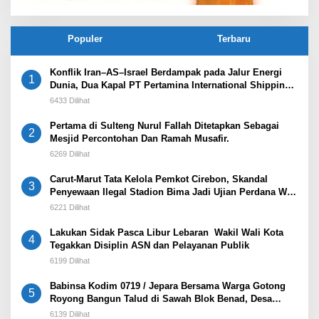
Populer
Terbaru
Konflik Iran–AS–Israel Berdampak pada Jalur Energi
1
Dunia, Dua Kapal PT Pertamina International Shipping
Tertahan di Selat Hormuz
6433 Dilihat
Pertama di Sulteng Nurul Fallah Ditetapkan Sebagai
2
Mesjid Percontohan Dan Ramah Musafir.
6269 Dilihat
Carut-Marut Tata Kelola Pemkot Cirebon, Skandal
3
Penyewaan Ilegal Stadion Bima Jadi Ujian Perdana Wali
Kota Effendi Edo
6221 Dilihat
Lakukan Sidak Pasca Libur Lebaran Wakil Wali Kota
4
Tegakkan Disiplin ASN dan Pelayanan Publik
6199 Dilihat
Babinsa Kodim 0719 / Jepara Bersama Warga Gotong
5
Royong Bangun Talud di Sawah Blok Benad, Desa
Sidigede
6139 Dilihat