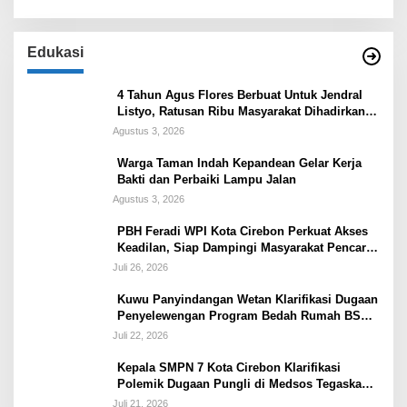
Edukasi
4 Tahun Agus Flores Berbuat Untuk Jendral
Listyo, Ratusan Ribu Masyarakat Dihadirkan
Dilapangan
Agustus 3, 2026
Warga Taman Indah Kepandean Gelar Kerja
Bakti dan Perbaiki Lampu Jalan
Agustus 3, 2026
PBH Feradi WPI Kota Cirebon Perkuat Akses
Keadilan, Siap Dampingi Masyarakat Pencari
Keadilan
Juli 26, 2026
Kuwu Panyindangan Wetan Klarifikasi Dugaan
Penyelewengan Program Bedah Rumah BSPS
Tegaskan Penyaluran Sesuai Prosedur
Juli 22, 2026
Kepala SMPN 7 Kota Cirebon Klarifikasi
Polemik Dugaan Pungli di Medsos Tegaskan
Belum Ada Penetapan dan Semua Diputuskan
Juli 21, 2026