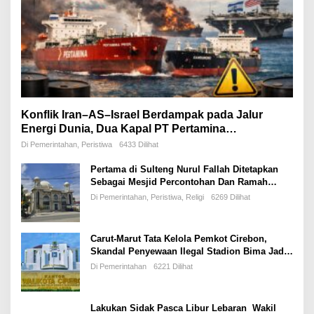
Konflik Iran–AS–Israel Berdampak pada Jalur
Energi Dunia, Dua Kapal PT Pertamina
International Shipping Tertahan di Selat Hormuz
Di Pemerintahan, Peristiwa
6433 Dilihat
Pertama di Sulteng Nurul Fallah Ditetapkan
Sebagai Mesjid Percontohan Dan Ramah
Musafir.
Di Pemerintahan, Peristiwa, Religi
6269 Dilihat
Carut-Marut Tata Kelola Pemkot Cirebon,
Skandal Penyewaan Ilegal Stadion Bima Jadi
Ujian Perdana Wali Kota Effendi Edo
Di Pemerintahan
6221 Dilihat
Lakukan Sidak Pasca Libur Lebaran Wakil