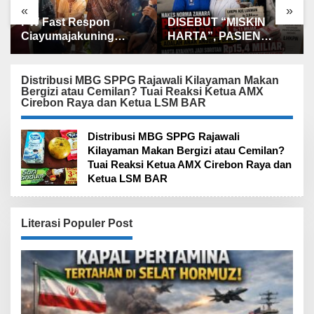
«
»
PW Fast Respon
DISEBUT “MISKIN
Ciayumajakuning
HARTA”, PASIEN
Hadiri HUT ke-35
BPJS MALAH JADI
Padepokan Spiritual Al-
SASARAN CIBIRAN,
Karomah TIC,
HARTA AYAH NAKES
Distribusi MBG SPPG Rajawali Kilayaman Makan
Bergizi atau Cemilan? Tuai Reaksi Ketua AMX
Dimeriahkan dengan
NORMA ZAHARA
Cirebon Raya dan Ketua LSM BAR
Shalawat, Santunan
TEMBUS Rp15,4
dan Seni Budaya
MILIAR, NAIK TAJAM
DALAM HITUNGAN
Distribusi MBG SPPG Rajawali
TAHUN
Kilayaman Makan Bergizi atau Cemilan?
Tuai Reaksi Ketua AMX Cirebon Raya dan
Ketua LSM BAR
Literasi Populer Post