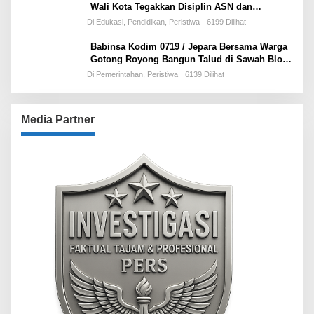
Wali Kota Tegakkan Disiplin ASN dan
Pelayanan Publik
Di Edukasi, Pendidikan, Peristiwa
6199 Dilihat
Babinsa Kodim 0719 / Jepara Bersama Warga
Gotong Royong Bangun Talud di Sawah Blok
Benad, Desa Sidigede
Di Pemerintahan, Peristiwa
6139 Dilihat
Media Partner