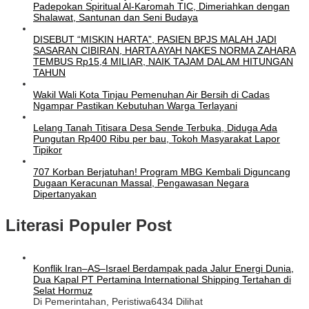
Padepokan Spiritual Al-Karomah TIC, Dimeriahkan dengan
Shalawat, Santunan dan Seni Budaya
DISEBUT “MISKIN HARTA”, PASIEN BPJS MALAH JADI
SASARAN CIBIRAN, HARTA AYAH NAKES NORMA ZAHARA
TEMBUS Rp15,4 MILIAR, NAIK TAJAM DALAM HITUNGAN
TAHUN
Wakil Wali Kota Tinjau Pemenuhan Air Bersih di Cadas
Ngampar Pastikan Kebutuhan Warga Terlayani
Lelang Tanah Titisara Desa Sende Terbuka, Diduga Ada
Pungutan Rp400 Ribu per bau, Tokoh Masyarakat Lapor
Tipikor
707 Korban Berjatuhan! Program MBG Kembali Diguncang
Dugaan Keracunan Massal, Pengawasan Negara
Dipertanyakan
Literasi Populer Post
Konflik Iran–AS–Israel Berdampak pada Jalur Energi Dunia,
Dua Kapal PT Pertamina International Shipping Tertahan di
Selat Hormuz
Di Pemerintahan, Peristiwa
6434 Dilihat