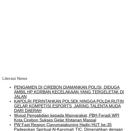
Literasi News
PENGAMEN DI CIREBON DIAMANKAN POLISI, DIDUGA
AMBIL HP KORBAN KECELAKAAN YANG TERGELETAK DI
JALAN
KAPOLRI PERINTAHKAN POLSEK HINGGA POLDA RUTIN
GELAR KOMPETISI ESPORTS, JARING TALENTA MUDA
DARI DAERAH
Wujud Pengabdian kepada Masyarakat, PBH Feradi WPI
Kota Cirebon Sukses Gelar Khitanan Massal
PW Fast Respon Ciayumajakuning Hadiri HUT ke-35
Padepokan Spiritual Al-Karomah TIC, Dimeriahkan dengan