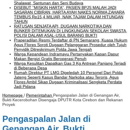
Shalawat, Santunan dan Seni Budaya
DISEBUT “MISKIN HARTA”, PASIEN BPJS MALAH JADI
SASARAN CIBIRAN, HARTA AYAH NAKES NORMA ZAHARA
TEMBUS Rp15,4 MILIAR, NAIK TAJAM DALAM HITUNGAN
TAHUN
RATUSAN SENJATA API, DUGAAN NARKOTIKA DAN
BUNKER DITEMUKAN DI LINGKUNGAN SEKOLAH SWASTA,
POLISI DALAMI ASAL-USUL BARANG BUKTI
Praperadilan Resmi Terdaftar di PN Semarang, Kuasa Hukum
Agus Flores Soroti Dugaan Pelanggaran Prosedur oleh Tujuh
Penyidik Ditreskrimum Polda Jawa Tengah
Warga Kepandean Indramayu Pertanyakan Kapan Dapur
Makan Bergizi Gratis Beroperasi Penuh
Warga Kesulitan Dapatkan Gas 3 Kg Antrean Panjang Terjadi
di Beberapa Desa
Rumah Direktur PT LMG Digeledah 10 Personel Dari Polda
Jateng Seperti Kasus Bandar Narkoba atau Teroris, Agus
Flores Ambil Sikap Dugaan Kriminalisasi Sengketa Perdata
Jadi Pidana
Homepage
/
Pemerintahan
Pengaspalan Jalan di Genangan Air,
Bukti Kecerobohan Disengaja DPUTR Kota Cirebon dan Rekanan
Proyek
Pengaspalan Jalan di
Genangan Air, Bukti