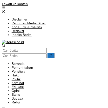
Lewati ke konten
Disclaimer
Pedoman Media Siber
Kode Etik Jurnalistik
Redaksi
Indeks Berita
Beranda
Pemerintahan
Peristiwa
Hukum
Politik
Kriminal
Edukasi
Opini
Sains
Budaya
Religi