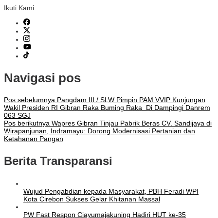
Ikuti Kami
Navigasi pos
Pos sebelumnya
Pangdam III / SLW Pimpin PAM VVIP Kunjungan
Wakil Presiden RI Gibran Raka Buming Raka Di Dampingi Danrem
063 SGJ
Pos berikutnya
Wapres Gibran Tinjau Pabrik Beras CV. Sandijaya di
Wirapanjunan, Indramayu: Dorong Modernisasi Pertanian dan
Ketahanan Pangan
Berita Transparansi
Wujud Pengabdian kepada Masyarakat, PBH Feradi WPI
Kota Cirebon Sukses Gelar Khitanan Massal
PW Fast Respon Ciayumajakuning Hadiri HUT ke-35