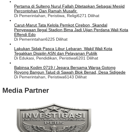
Pertama di Sulteng Nurul Fallah Ditetapkan Sebagai Mesjid
Percontohan Dan Ramah Musafir.
Di Pemerintahan, Peristiwa, Religi
6271 Dilihat
Carut-Marut Tata Kelola Pemkot Cirebon, Skandal
Penyewaan Ilegal Stadion Bima Jadi Ujian Perdana Wali Kota
Effendi Edo
Di Pemerintahan
6225 Dilihat
Lakukan Sidak Pasca Libur Lebaran Wakil Wali Kota
Tegakkan Disiplin ASN dan Pelayanan Publik
Di Edukasi, Pendidikan, Peristiwa
6201 Dilihat
Babinsa Kodim 0719 / Jepara Bersama Warga Gotong
Royong Bangun Talud di Sawah Blok Benad, Desa Sidigede
Di Pemerintahan, Peristiwa
6143 Dilihat
Media Partner